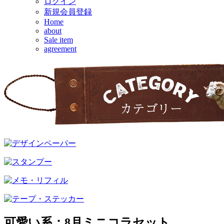
ログイン
新規会員登録
Home
about
Sale item
agreement
可愛い系：8月ミニコラセット