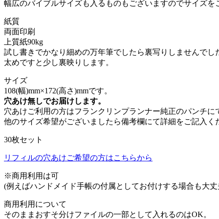
幅広のバイブルサイズも入るものもございますのでサイズを
紙質
両面印刷
上質紙90kg
試し書きでかなり細めの万年筆でしたら裏写りしませんでした
太めですと少し裏映りします。
サイズ
108(幅)mm×172(高さ)mmです。
穴あけ無しでお届けします。
穴あけご利用の方はフランクリンプランナー純正のパンチに
他のサイズ希望がございましたら備考欄にて詳細をご記入く
30枚セット
リフィルの穴あけご希望の方はこちらから
※商用利用は可
(例えばハンドメイド手帳の付属としてお付けする場合も大丈
商用利用について
そのままおすそ分けファイルの一部として入れるのはOK。