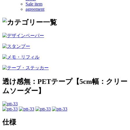
Sale item
agreement
透け感無：PETテープ【5cm幅：クリー
ムソーダー】
仕様