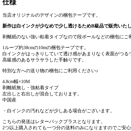
仕様
当店オリジナルのデザインの梱包テープです。
新作は白インクが少なめで少し透けるためB級品で販売いた
剥離紙のない強い粘着タイプなので段ボールなどの梱包にご
1ループ約38cmの10mの梱包テープです。
白インクがはっきりしていて透け感があまりなく表面がつる
高級感のあるサラサラした手触りです。
特別な方への送り物の梱包にご利用ください♪
4.8cm幅×10M
剥離紙無し・強粘着タイプ
左出しと右出しが混合しております。
中国産
・白インクの汚れなどが少しある場合がございます。
こちらの発送はレターパックプラスとなります。
2つ以上購入されても一つ分の送料のみになりますのでご安