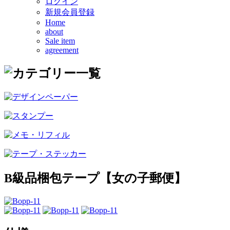
ログイン
新規会員登録
Home
about
Sale item
agreement
B級品梱包テープ【女の子郵便】