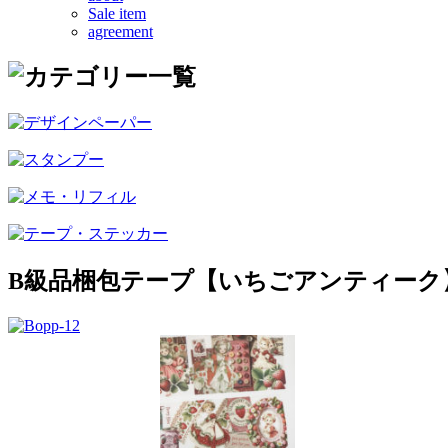
Sale item
agreement
B級品梱包テープ【いちごアンティーク