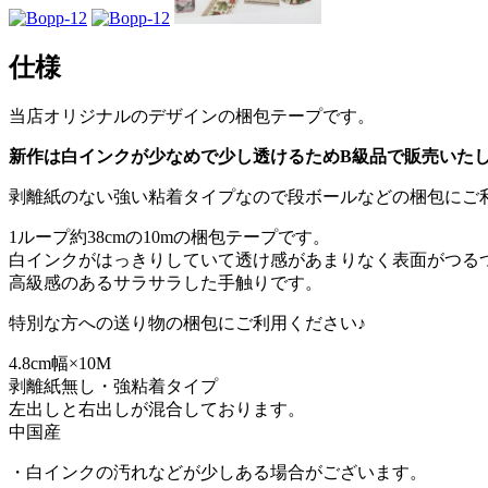
仕様
当店オリジナルのデザインの梱包テープです。
新作は白インクが少なめで少し透けるためB級品で販売いた
剥離紙のない強い粘着タイプなので段ボールなどの梱包にご
1ループ約38cmの10mの梱包テープです。
白インクがはっきりしていて透け感があまりなく表面がつる
高級感のあるサラサラした手触りです。
特別な方への送り物の梱包にご利用ください♪
4.8cm幅×10M
剥離紙無し・強粘着タイプ
左出しと右出しが混合しております。
中国産
・白インクの汚れなどが少しある場合がございます。