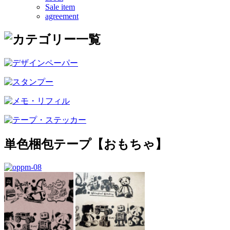
Sale item
agreement
単色梱包テープ【おもちゃ】