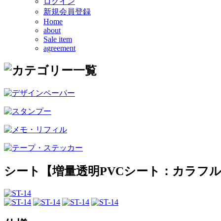
ログイン
新規会員登録
Home
about
Sale item
agreement
シート【増量透明PVCシート：カラフ