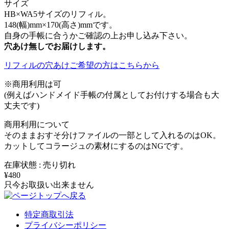
サイズ
HB×WA5サイズのリフィル。
148(幅)mm×170(高さ)mmです。
自身の手帳に合うかご確認の上お申し込み下さい。
穴あけ無しでお届けします。
リフィルの穴あけご希望の方はこちらから
※商用利用は可
(例えばハンドメイド手帳の付属としてお付けする場合も大
丈夫です)
商用利用について
そのままおすそ分けファイルの一部として入れるのはOK。
カットしてコラージュの素材にするのはNGです。
在庫状態 : 売り切れ
¥480
只今お取扱い出来ません
特定商取引法
プライバシーポリシー