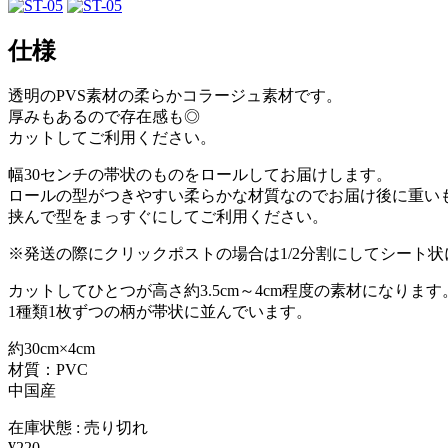
仕様
透明のPVS素材の柔らかコラージュ素材です。
厚みもあるので存在感も◎
カットしてご利用ください。
幅30センチの帯状のものをロールしてお届けします。
ロールの型がつきやすい柔らかな材質なのでお届け後に重い
挟んで型をまっすぐにしてご利用ください。
※発送の際にクリックポストの場合は1/2分割にしてシート
カットしてひとつが高さ約3.5cm～4cm程度の素材になります
1種類1枚ずつの柄が帯状に並んでいます。
約30cm×4cm
材質：PVC
中国産
在庫状態 : 売り切れ
¥220