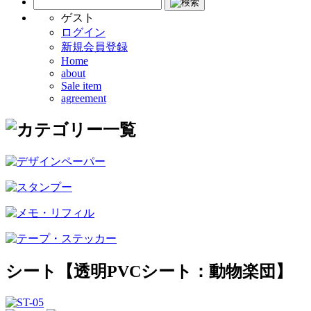
ゲスト
ログイン
新規会員登録
Home
about
Sale item
agreement
シート【透明PVCシート：動物楽団】