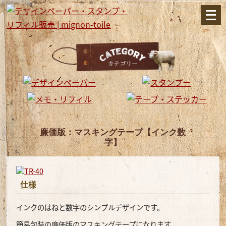
メ
ニ
ュ
ー
を
開
く
廉価版：マスキングテープ【インク数
字】
仕様
インクのはねと数字のシンプルデザインです。
簡易包装の廉価版のマスキングテープになります。