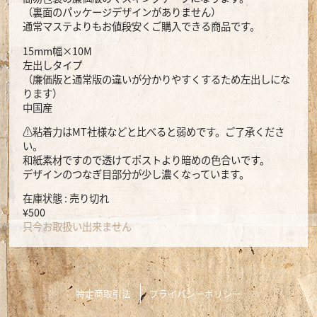
（裏面のパッケージデザインがありません）
通常マステよりもお値段安くご購入できる商品です。
15mm幅×10M
左出しタイプ
（廉価版と通常版の違いが分かりやすくするため左出しにな
ります）
中国産
⚠️粘着力はMT社様などと比べると弱めです。ご了承くださ
い。
和紙素材ですので透けてポストより暗めの色合いです。
デザインのつなぎ目部分が少し濃くなっています。
在庫状態 : 売り切れ
¥500
只今お取扱い出来ません
特定商取引法
プライバシーポリシー