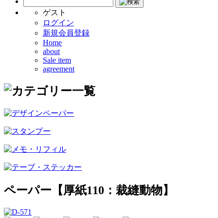
ゲスト
ログイン
新規会員登録
Home
about
Sale item
agreement
ペーパー【厚紙110：裁縫動物】