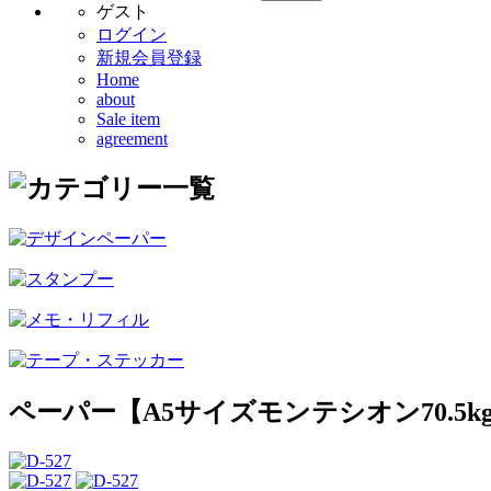
ゲスト
ログイン
新規会員登録
Home
about
Sale item
agreement
ペーパー【A5サイズモンテシオン70.5k