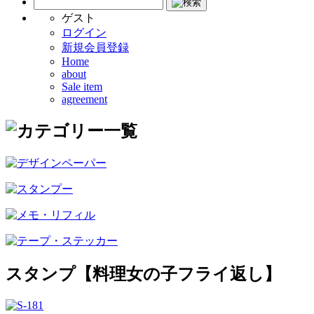
ゲスト
ログイン
新規会員登録
Home
about
Sale item
agreement
スタンプ【料理女の子フライ返し】