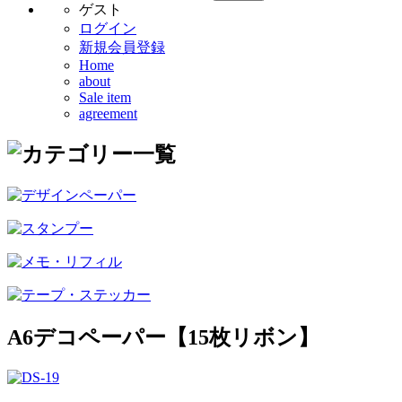
ゲスト
ログイン
新規会員登録
Home
about
Sale item
agreement
A6デコペーパー【15枚リボン】