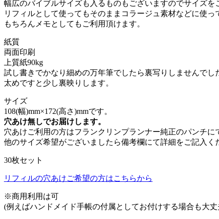
幅広のバイブルサイズも入るものもございますのでサイズを
リフィルとして使ってもそのままコラージュ素材などに使っ
もちろんメモとしてもご利用頂けます。
紙質
両面印刷
上質紙90kg
試し書きでかなり細めの万年筆でしたら裏写りしませんでした
太めですと少し裏映りします。
サイズ
108(幅)mm×172(高さ)mmです。
穴あけ無しでお届けします。
穴あけご利用の方はフランクリンプランナー純正のパンチに
他のサイズ希望がございましたら備考欄にて詳細をご記入く
30枚セット
リフィルの穴あけご希望の方はこちらから
※商用利用は可
(例えばハンドメイド手帳の付属としてお付けする場合も大丈