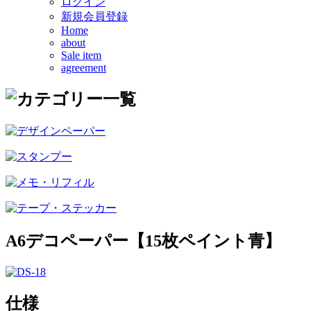
ログイン
新規会員登録
Home
about
Sale item
agreement
A6デコペーパー【15枚ペイント青】
仕様