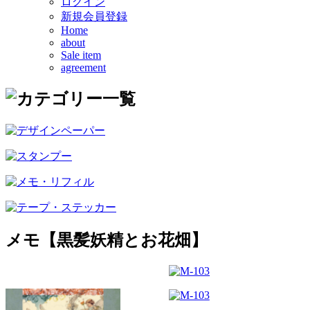
ログイン
新規会員登録
Home
about
Sale item
agreement
メモ【黒髪妖精とお花畑】