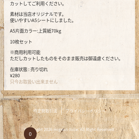
カットしてご利用ください。
素材は当店オリジナルです。
使いやすいA5シートにしました。
A5片面カラー:上質紙70kg
10枚セット
※商用利用可能
ただしカットしたものをそのまま販売は御遠慮ください。
在庫状態 : 売り切れ
¥280
只今お取扱い出来ません
特定商取引法
プライバシーポリシー
Copyright 2026 mignon-toile. All Right Reserved.
0