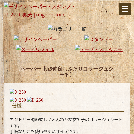
メ
ニ
ュ
ー
を
開
く
ペーパー【A5仲良しふたりコラージュシ
ート】
仕様
カントリー調の柔しいふんわりな女の子のコラージュシート
です。
手帳などにも使いやすいサイズです。