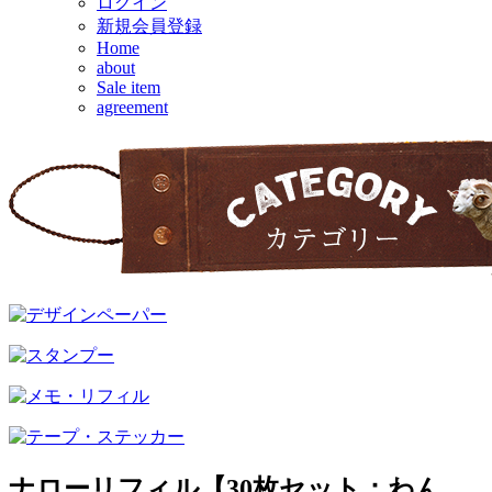
ログイン
新規会員登録
Home
about
Sale item
agreement
ナローリフィル【30枚セット：わん