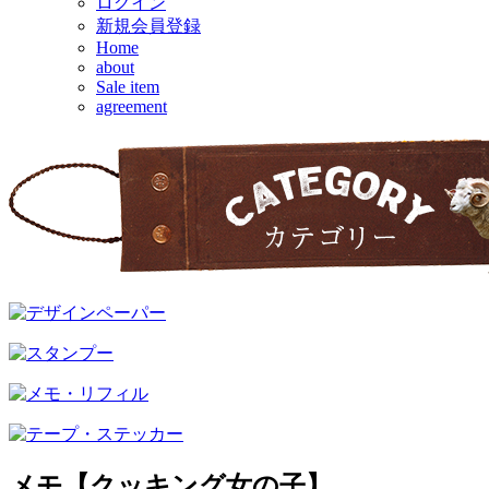
ログイン
新規会員登録
Home
about
Sale item
agreement
メモ【クッキング女の子】