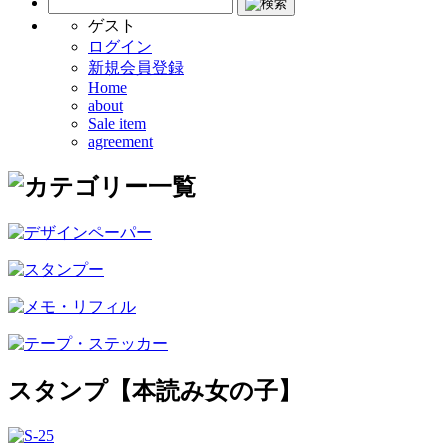
ゲスト
ログイン
新規会員登録
Home
about
Sale item
agreement
スタンプ【本読み女の子】