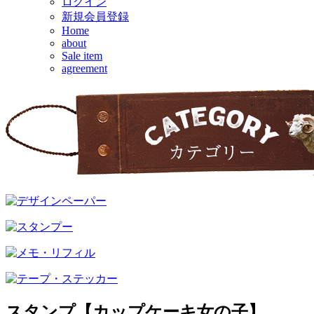
ログイン
新規会員登録
Home
about
Sale item
agreement
スタンプ【カップケーキ女の子】