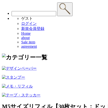
ゲスト
ログイン
新規会員登録
Home
about
Sale item
agreement
M5サイズリフィル【30枚セット：ド